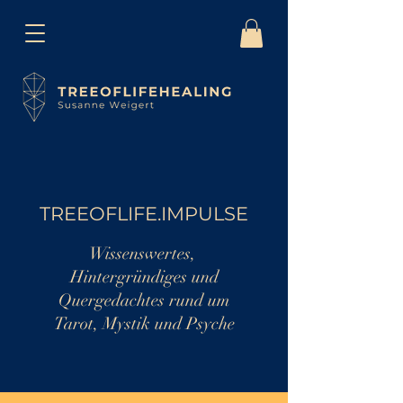
TREEOFLIFE.IMPULSE
Wissenswertes,
Hintergründiges und
Quergedachtes rund um
Tarot, Mystik und Psyche