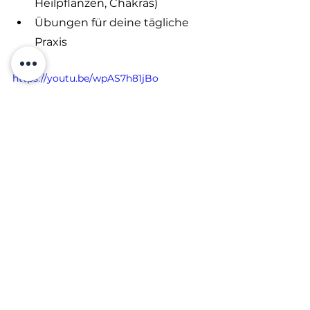
Heilpflanzen, Chakras)
Übungen für deine tägliche 
Praxis
https://youtu.be/wpAS7h81jBo
kabbala
basiswissen
spiritualität
lebensbaum
treeoflife
bewusstseinsentwicklung
Kabbala