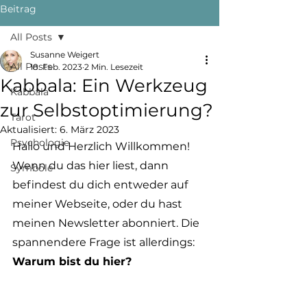
Beitrag
All Posts
Susanne Weigert
All Posts
18. Feb. 2023
2 Min. Lesezeit
Kabbala: Ein Werkzeug
Kabbala
zur Selbstoptimierung?
Tarot
Aktualisiert:
6. März 2023
Psychologie
Hallo und Herzlich Willkommen! 
Wenn du das hier liest, dann 
Symbole
befindest du dich entweder auf 
meiner Webseite, oder du hast 
meinen Newsletter abonniert. Die 
spannendere Frage ist allerdings: 
Warum bist du hier?