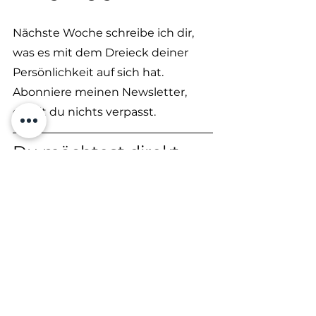
Nächste Woche schreibe ich dir, 
was es mit dem Dreieck deiner 
Persönlichkeit auf sich hat. 
Abonniere meinen Newsletter, 
damit du nichts verpasst. 
Du möchtest direkt 
mehr Input? 
Meine Videoserie zur Kabbala auf 
YouTube verschafft dir einen leicht 
verdaulichen Einstieg ins Thema. 
Zu jeder Sephira findest du dort 
die physische, psychische und 
spirituelle Bedeutung. Außerdem 