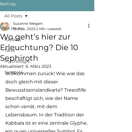
Beitrag
All Posts
Susanne Weigert
All Posts
18. Feb. 2023
2 Min. Lesezeit
Wo geht’s hier zur
Kabbala
Erleuchtung? Die 10
Tarot
Sephiroth
Psychologie
Aktualisiert:
6. März 2023
Symbole
Willkommen zurück! Wie war das 
doch gleich mit dieser 
Bewusstseinslandkarte? Treeoflife 
beschäftigt sich, wie der Name 
schon verrät, mit dem 
Lebensbaum. In der Tradition der 
Kabbala ist er eine zentrale Glyphe, 
ein quasi universelles Symbol. Es 