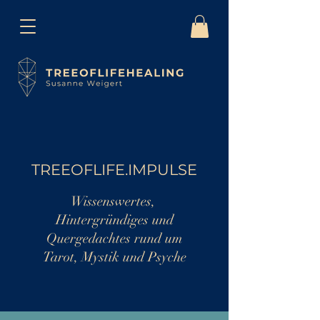
TREEOFLIFE.IMPULSE
Wissenswertes,
Hintergründiges und
Quergedachtes rund um
Tarot, Mystik und Psyche